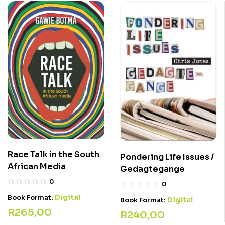
Race Talk in the South
Pondering Life Issues /
African Media
Gedagtegange
0
0
Digital
Book Format:
Digital
Book Format:
R
265,00
R
240,00