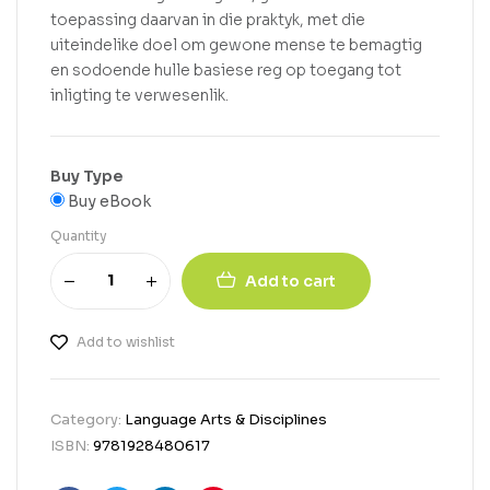
toepassing daarvan in die praktyk, met die
uiteindelike doel om gewone mense te bemagtig
en sodoende hulle basiese reg op toegang tot
inligting te verwesenlik.
Buy Type
Buy eBook
Quantity
Add to cart
Add to wishlist
Category:
Language Arts & Disciplines
ISBN:
9781928480617