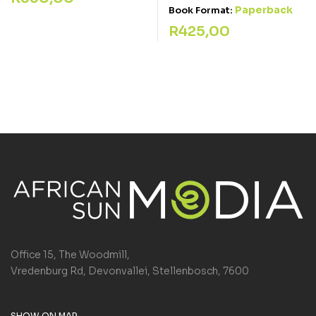
Paperback
Book Format:
R
425,00
Office 15, The Woodmill,
Vredenburg Rd, Devonvallei, Stellenbosch, 7600
SHOW ON MAP