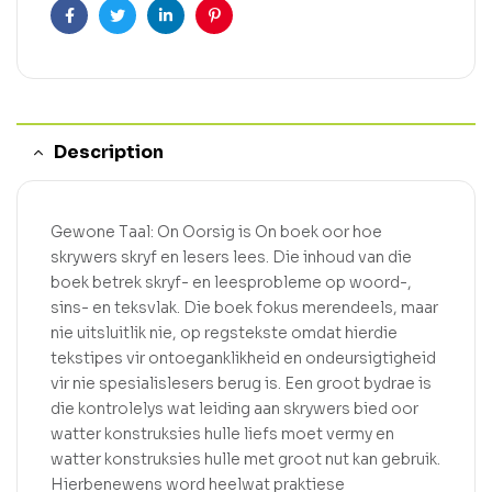
Facebook
Twitter
Linkedin
Pinterest
Description
Gewone Taal: On Oorsig is On boek oor hoe
skrywers skryf en lesers lees. Die inhoud van die
boek betrek skryf- en leesprobleme op woord-,
sins- en teksvlak. Die boek fokus merendeels, maar
nie uitsluitlik nie, op regstekste omdat hierdie
tekstipes vir ontoeganklikheid en ondeursigtigheid
vir nie spesialislesers berug is. Een groot bydrae is
die kontrolelys wat leiding aan skrywers bied oor
watter konstruksies hulle liefs moet vermy en
watter konstruksies hulle met groot nut kan gebruik.
Hierbenewens word heelwat praktiese