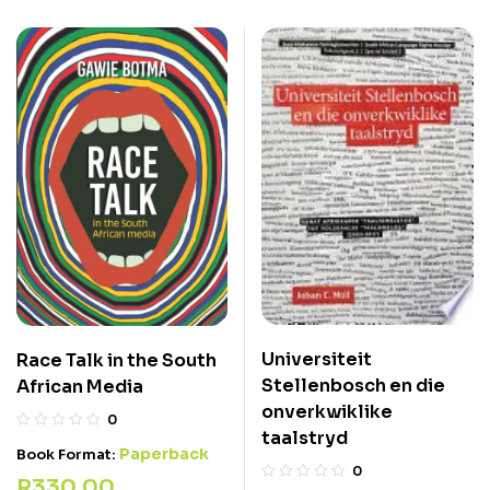
Universiteit
Race Talk in the South
Stellenbosch en die
African Media
onverkwiklike
0
taalstryd
Paperback
Book Format:
0
R
330,00