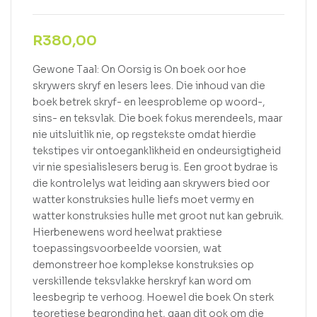
R
380,00
Gewone Taal: On Oorsig is On boek oor hoe
skrywers skryf en lesers lees. Die inhoud van die
boek betrek skryf- en leesprobleme op woord-,
sins- en teksvlak. Die boek fokus merendeels, maar
nie uitsluitlik nie, op regstekste omdat hierdie
tekstipes vir ontoeganklikheid en ondeursigtigheid
vir nie spesialislesers berug is. Een groot bydrae is
die kontrolelys wat leiding aan skrywers bied oor
watter konstruksies hulle liefs moet vermy en
watter konstruksies hulle met groot nut kan gebruik.
Hierbenewens word heelwat praktiese
toepassingsvoorbeelde voorsien, wat
demonstreer hoe komplekse konstruksies op
verskillende teksvlakke herskryf kan word om
leesbegrip te verhoog. Hoewel die boek On sterk
teoretiese begronding het, gaan dit ook om die