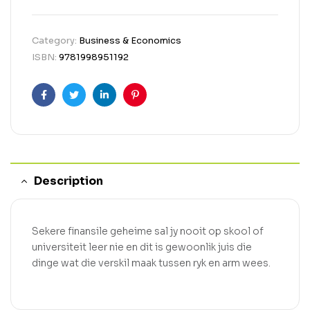
Category:
Business & Economics
ISBN:
9781998951192
Facebook
Twitter
Linkedin
Pinterest
Description
Sekere finansile geheime sal jy nooit op skool of
universiteit leer nie en dit is gewoonlik juis die
dinge wat die verskil maak tussen ryk en arm wees.