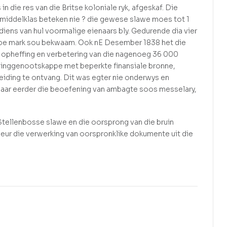
 die res van die Britse koloniale ryk, afgeskaf. Die
e middelklas beteken nie ? die gewese slawe moes tot 1
iens van hul voormalige eienaars bly. Gedurende dia vier
ie ope mark sou bekwaam. Ook nE Desember 1838 het die
e opheffing en verbetering van die nagenoeg 36 000
ndinggenootskappe met beperkte finansiale bronne,
eiding te ontvang. Dit was egter nie onderwys en
 maar eerder die beoefening van ambagte soos messelary,
tellenbosse slawe en die oorsprong van die bruin
r die verwerking van oorspronklike dokumente uit die