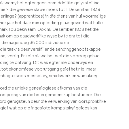
 slawerny het egter geen onmiddellike gelykstelling
 nie ? die gewese slawe moes tot 1 Desember 1838
rlinge? (apprentices) in die diens van hul voormalige
ier jaar het daar min opleiding plaasgevind wat hulle
pe mark sou bekwaam. Ook nE Desember 1838 het die
aak om op daadwerklike wyse by te dra tot die
n die nagenoeg 36 000 individue se
ie taak is deur verskillende sendinggenootskappe
ne, verrig. Enkele slawe het wel die voorreg gehad
iding te ontvang. Dit was egter nie onderwys en
k tot ekonomiese vooruitgang gelei het nie, maar
ambagte soos messelary, smidswerk en wamakery.
ord die unieke genealogiese afkoms van die
oorsprong van die bruin gemeenskap bestudeer. Die
rd gerugsteun deur die verwerking van oorspronklike
gief wat op die ingeslote kompakskyf gelees kan