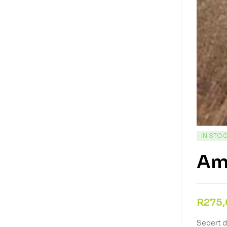
IN STO
Am
R
275
Sedert d