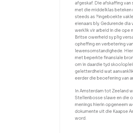
afgeskaf. Die afskaffing van
met die middelklas beteken
steeds as ?ingeboekte vaklee
eienaars bly. Gedurende dia v
werklik vir arbeid in die o
Britse owerheid sy plig vers
opheffing en verbetering va
lewensomstandighede. Hierd
met beperkte finansiale bron
om in daardie tyd skoolople
geletterdheid wat aanvankli
eerder die beoefening van 
In Amsterdam tot Zeeland w
Stellenbosse slawe en die 
menings hierin opgeneem wo
dokumente uit die Kaapse Ar
word.