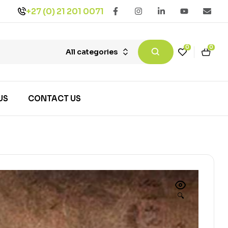
+27 (0) 21 201 0071
0
0
All categories
US
CONTACT US
🔍