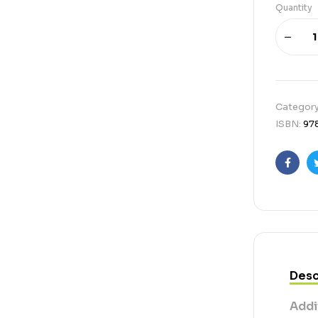
Quantity
Categor
ISBN:
97
Faceb
Desc
Addi