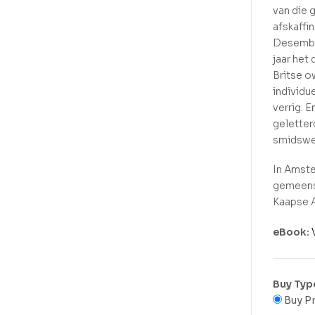
van die 
afskaffi
Desember
jaar het
Britse o
individu
verrig. 
geletter
smidswe
In Amste
gemeensk
Kaapse A
eBook:
Buy Typ
Buy Pr