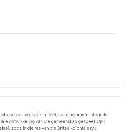
enbosch en sy distrik in 1679, het slawerny ‘n integrale
siale ontwikkeling van die gemeenskap gespeel. Op 1
sel, soos in die res van die Britse koloniale ryk,