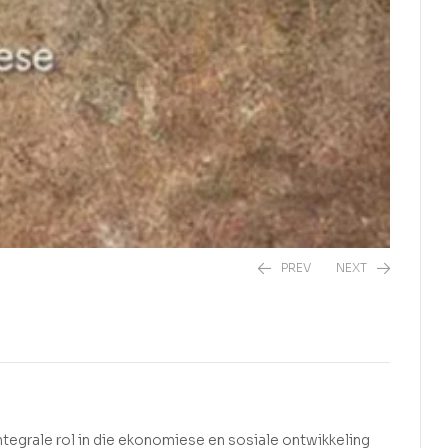
PREV
NEXT
R
525,00
R
330,00
 integrale rol in die ekonomiese en sosiale ontwikkeling