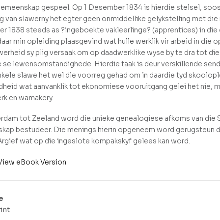
gemeenskap gespeel. Op 1 Desember 1834 is hierdie stelsel, soos in
ng van slawerny het egter geen onmiddellike gelykstelling met di
 1838 steeds as ?ingeboekte vakleerlinge? (apprentices) in die d
 daar min opleiding plaasgevind wat hulle werklik vir arbeid in d
werheid sy plig versaak om op daadwerklike wyse by te dra tot di
e se lewensomstandighede. Hierdie taak is deur verskillende se
Enkele slawe het wel die voorreg gehad om in daardie tyd skoolopl
dheid wat aanvanklik tot ekonomiese vooruitgang gelei het nie,
rk en wamakery.
rdam tot Zeeland word die unieke genealogiese afkoms van die S
ap bestudeer. Die menings hierin opgeneem word gerugsteun deu
rgief wat op die ingeslote kompakskyf gelees kan word.
View eBook Version
e
int