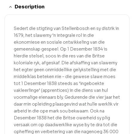
Description
Sedert die stigting van Stellenbosch en sy distrik in
1679, het slawerny ‘n integrale rol in die
ekonomiese en sosiale ontwikkeling van die
gemeenskap gespeel. Op 1 Desember 1834 is
hierdie stelsel, soos in die res van die Britse
koloniale ryk, afgeskaf. Die afskaffing van slawerny
het egter geen onmiddellike gelykstelling met die
middelklas beteken nie – die gewese slawe moes
tot 1 Desember 1838 steeds as ‘ingeboekte
vakleerlinge’ (apprentices) in die diens van hul
voormalige eienaars bly. Gedurende die vier jaar het
daar min opleiding plaasgevind wat hulle werklik vir
arbeid in die ope mark sou bekwaam. Ook na
Desember 1838 het die Britse owerheid sy plig
versaak om op daadwerklike wyse by te dra tot die
opheffing en verbetering van die nagenoeg 36 000