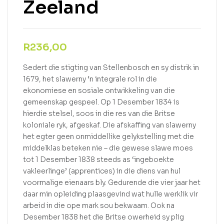
Zeeland
R
236,00
Sedert die stigting van Stellenbosch en sy distrik in
1679, het slawerny ‘n integrale rol in die
ekonomiese en sosiale ontwikkeling van die
gemeenskap gespeel. Op 1 Desember 1834 is
hierdie stelsel, soos in die res van die Britse
koloniale ryk, afgeskaf. Die afskaffing van slawerny
het egter geen onmiddellike gelykstelling met die
middelklas beteken nie – die gewese slawe moes
tot 1 Desember 1838 steeds as ‘ingeboekte
vakleerlinge’ (apprentices) in die diens van hul
voormalige eienaars bly. Gedurende die vier jaar het
daar min opleiding plaasgevind wat hulle werklik vir
arbeid in die ope mark sou bekwaam. Ook na
Desember 1838 het die Britse owerheid sy plig