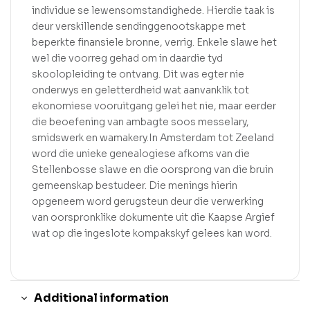
individue se lewensomstandighede. Hierdie taak is
deur verskillende sendinggenootskappe met
beperkte finansiele bronne, verrig. Enkele slawe het
wel die voorreg gehad om in daardie tyd
skoolopleiding te ontvang. Dit was egter nie
onderwys en geletterdheid wat aanvanklik tot
ekonomiese vooruitgang gelei het nie, maar eerder
die beoefening van ambagte soos messelary,
smidswerk en wamakery.In Amsterdam tot Zeeland
word die unieke genealogiese afkoms van die
Stellenbosse slawe en die oorsprong van die bruin
gemeenskap bestudeer. Die menings hierin
opgeneem word gerugsteun deur die verwerking
van oorspronklike dokumente uit die Kaapse Argief
wat op die ingeslote kompakskyf gelees kan word.
Additional information