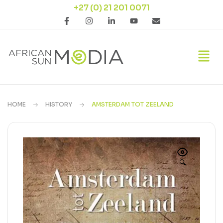
+27 (0) 21 201 0071
HOME
HISTORY
AMSTERDAM TOT ZEELAND
🔍