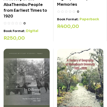
Memories
AbaThembu People
from Earliest Times to
0
1920
Paperback
Book Format:
0
R
400,00
Digital
Book Format:
R
250,00