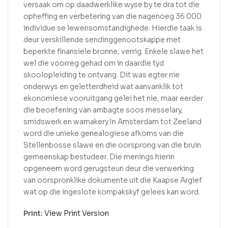
versaak om op daadwerklike wyse by te dra tot die
opheffing en verbetering van die nagenoeg 36 000
individue se lewensomstandighede. Hierdie taak is
deur verskillende sendinggenootskappe met
beperkte finansiele bronne, verrig. Enkele slawe het
wel die voorreg gehad om in daardie tyd
skoolopleiding te ontvang. Dit was egter nie
onderwys en geletterdheid wat aanvanklik tot
ekonomiese vooruitgang gelei het nie, maar eerder
die beoefening van ambagte soos messelary,
smidswerk en wamakery.In Amsterdam tot Zeeland
word die unieke genealogiese afkoms van die
Stellenbosse slawe en die oorsprong van die bruin
gemeenskap bestudeer. Die menings hierin
opgeneem word gerugsteun deur die verwerking
van oorspronklike dokumente uit die Kaapse Argief
wat op die ingeslote kompakskyf gelees kan word.
Print:
View Print Version