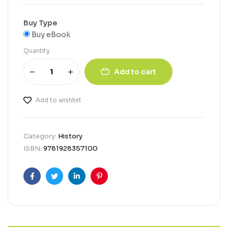
Buy Type
Buy eBook
Quantity
Add to cart
Add to wishlist
Category:
History
ISBN:
9781928357100
Facebook
Twitter
Linkedin
Pinterest