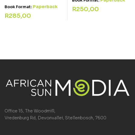
Book Format:
Paperback
Book Format:
R
250,00
R
285,00
Office 15, The Woodmill,
Vredenburg Rd, Devonvallei, Stellenbosch, 7600