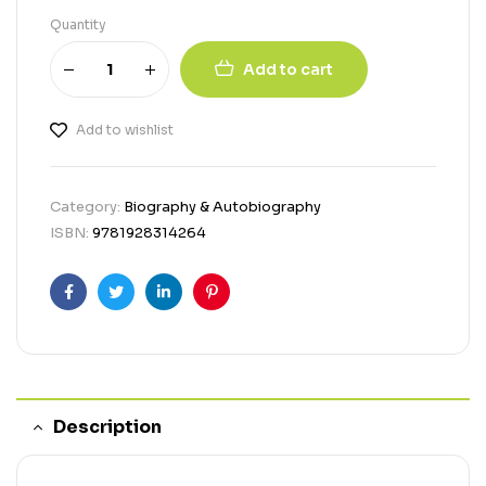
Quantity
Add to cart
Add to wishlist
Category:
Biography & Autobiography
ISBN:
9781928314264
Facebook
Twitter
Linkedin
Pinterest
Description