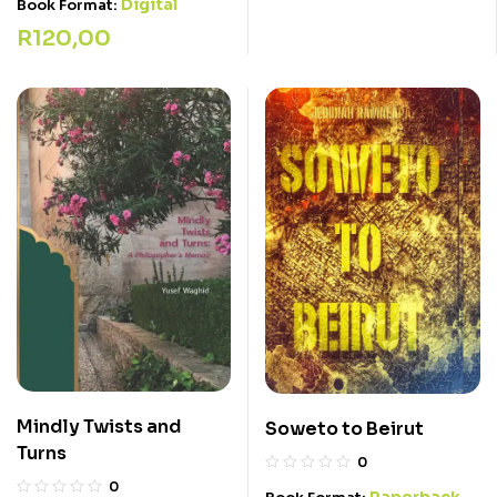
Digital
Book Format:
R
120,00
Mindly Twists and
Soweto to Beirut
Turns
0
0
Paperback