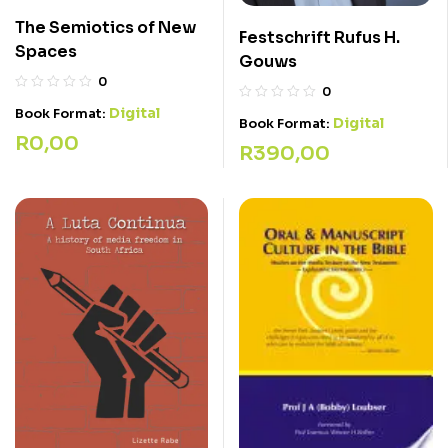
The Semiotics of New
Festschrift Rufus H.
Spaces
Gouws
0
0
Digital
Book Format:
Digital
Book Format:
R
0,00
R
390,00