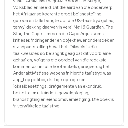
vanuit Afrikaanse dagblaaie soos Die Burger,
Volksblad en Beeld. Uit die aard van die onderwerp
het Afrikaanse koerante groot belangstelling
getoon en talle berigte oor die US-taalstryd gehad,
terwyl dekking daarvan in veral Mail & Guardian, The
Star, The Cape Times en die Cape Argus soms
kritieser, indringender en objektiewer ondersoek en
standpuntstelling bevat het. Dikwels is die
taalkwessies so belangrik geag dat dit voorblaaie
gehaal en, volgens die oordeel van die redaksie,
kommentaar in talle hoofartikels geregverdig het.
Ander aktivistiese wapens in hierdie taalstryd was
app_l op politici, driftige optogte en
lokaalbesettings, dreigemente van ekondruk,
boikotte en uiteindelik geweldpleging,
brandstigting en eiendomsvernietiging. Die boek is
‘n verwikkelde taalstryd.