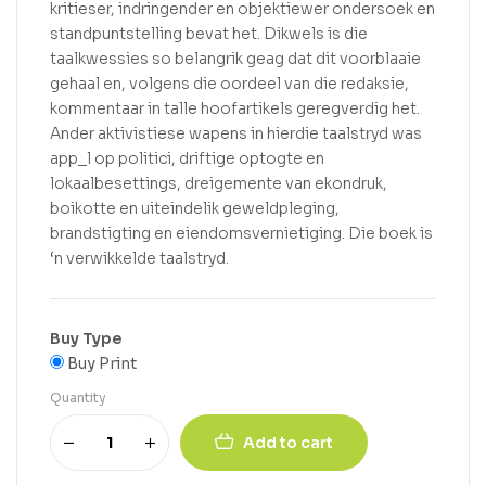
kritieser, indringender en objektiewer ondersoek en
standpuntstelling bevat het. Dikwels is die
taalkwessies so belangrik geag dat dit voorblaaie
gehaal en, volgens die oordeel van die redaksie,
kommentaar in talle hoofartikels geregverdig het.
Ander aktivistiese wapens in hierdie taalstryd was
app_l op politici, driftige optogte en
lokaalbesettings, dreigemente van ekondruk,
boikotte en uiteindelik geweldpleging,
brandstigting en eiendomsvernietiging. Die boek is
‘n verwikkelde taalstryd.
Buy Type
Buy Print
Quantity
Add to cart