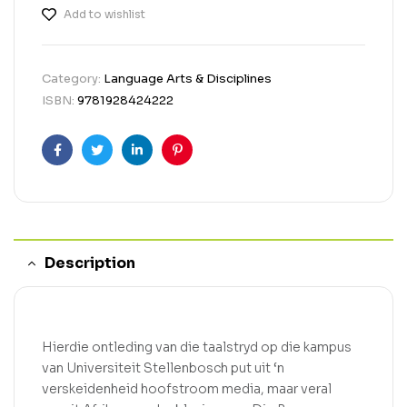
Add to wishlist
Category:
Language Arts & Disciplines
ISBN:
9781928424222
Facebook
Twitter
Linkedin
Pinterest
Description
Hierdie ontleding van die taalstryd op die kampus
van Universiteit Stellenbosch put uit ‘n
verskeidenheid hoofstroom media, maar veral