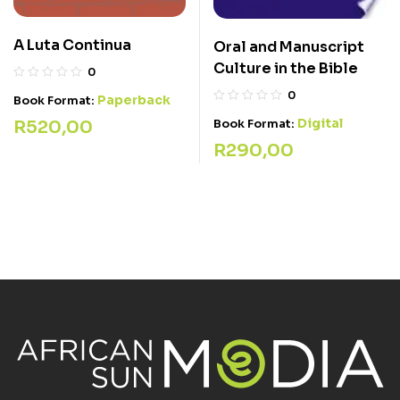
A Luta Continua
Oral and Manuscript
Culture in the Bible
0
0
Paperback
Book Format:
Digital
R
520,00
Book Format:
R
290,00