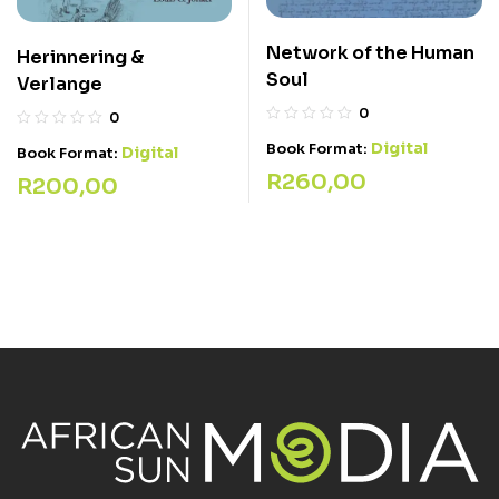
Network of the Human
Herinnering &
Soul
Verlange
0
0
Digital
Book Format:
Digital
Book Format:
R
260,00
R
200,00