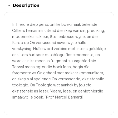
Description
In hierdie diep persoonlike boek maak bekende
Cilliers temas insluitend die skep van sin, prediking,
moderne kuns, kleur, Stellenbosse wyne, en die
Karoo op On verrassend nuwe wyse hulle
verskyning. Hulle word verbind met intens gelukkige
en uiters hartseer outobiografiese momente, en
word as niks meer as fragmente aangebied nie.
Terwyl mens egter die boek lees, begin die
fragmente as On geheel met mekaar kommunikeer,
en skep s al spelende On verrassende, eksistensile
teologie. On Teologie wat aanhak by jou eie
eksistensie as leser. Neem, lees, en geniet hierdie
smaakvolle boek. [Prof Marcel Barnard]