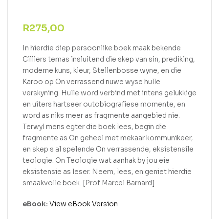
R
275,00
In hierdie diep persoonlike boek maak bekende
Cilliers temas insluitend die skep van sin, prediking,
moderne kuns, kleur, Stellenbosse wyne, en die
Karoo op On verrassend nuwe wyse hulle
verskyning. Hulle word verbind met intens gelukkige
en uiters hartseer outobiografiese momente, en
word as niks meer as fragmente aangebied nie.
Terwyl mens egter die boek lees, begin die
fragmente as On geheel met mekaar kommunikeer,
en skep s al spelende On verrassende, eksistensile
teologie. On Teologie wat aanhak by jou eie
eksistensie as leser. Neem, lees, en geniet hierdie
smaakvolle boek. [Prof Marcel Barnard]
eBook:
View eBook Version