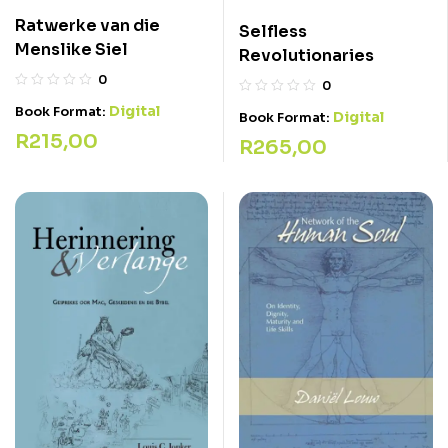
Ratwerke van die
Selfless
Menslike Siel
Revolutionaries
0
0
Digital
Book Format:
Digital
Book Format:
R
215,00
R
265,00