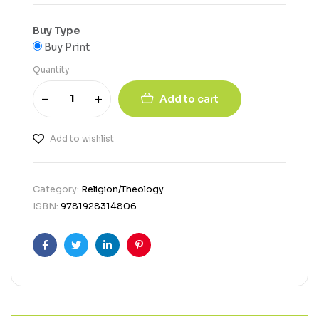
Buy Type
Buy Print
Quantity
Add to cart
Add to wishlist
Category:
Religion/Theology
ISBN:
9781928314806
Facebook
Twitter
Linkedin
Pinterest