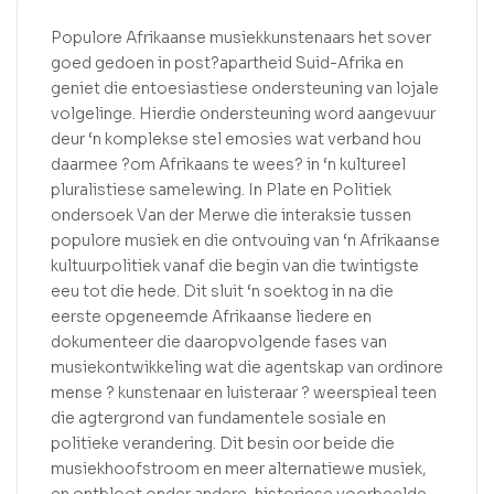
Populore Afrikaanse musiekkunstenaars het sover
goed gedoen in post?apartheid Suid-Afrika en
geniet die entoesiastiese ondersteuning van lojale
volgelinge. Hierdie ondersteuning word aangevuur
deur ‘n komplekse stel emosies wat verband hou
daarmee ?om Afrikaans te wees? in ‘n kultureel
pluralistiese samelewing. In Plate en Politiek
ondersoek Van der Merwe die interaksie tussen
populore musiek en die ontvouing van ‘n Afrikaanse
kultuurpolitiek vanaf die begin van die twintigste
eeu tot die hede. Dit sluit ‘n soektog in na die
eerste opgeneemde Afrikaanse liedere en
dokumenteer die daaropvolgende fases van
musiekontwikkeling wat die agentskap van ordinore
mense ? kunstenaar en luisteraar ? weerspieal teen
die agtergrond van fundamentele sosiale en
politieke verandering. Dit besin oor beide die
musiekhoofstroom en meer alternatiewe musiek,