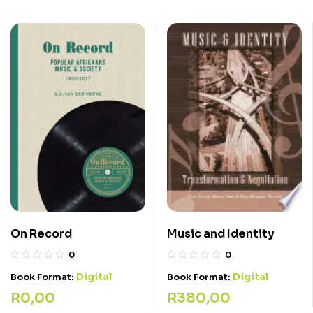
Music and Identity
On Record
0
0
Digital
Digital
Book Format:
Book Format:
R
380,00
R
0,00