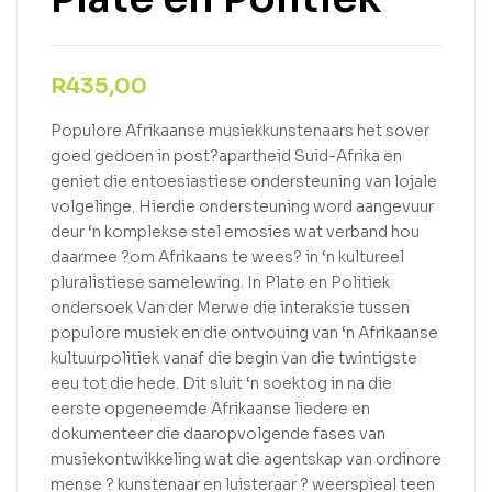
R
435,00
Populore Afrikaanse musiekkunstenaars het sover
goed gedoen in post?apartheid Suid-Afrika en
geniet die entoesiastiese ondersteuning van lojale
volgelinge. Hierdie ondersteuning word aangevuur
deur ‘n komplekse stel emosies wat verband hou
daarmee ?om Afrikaans te wees? in ‘n kultureel
pluralistiese samelewing. In Plate en Politiek
ondersoek Van der Merwe die interaksie tussen
populore musiek en die ontvouing van ‘n Afrikaanse
kultuurpolitiek vanaf die begin van die twintigste
eeu tot die hede. Dit sluit ‘n soektog in na die
eerste opgeneemde Afrikaanse liedere en
dokumenteer die daaropvolgende fases van
musiekontwikkeling wat die agentskap van ordinore
mense ? kunstenaar en luisteraar ? weerspieal teen