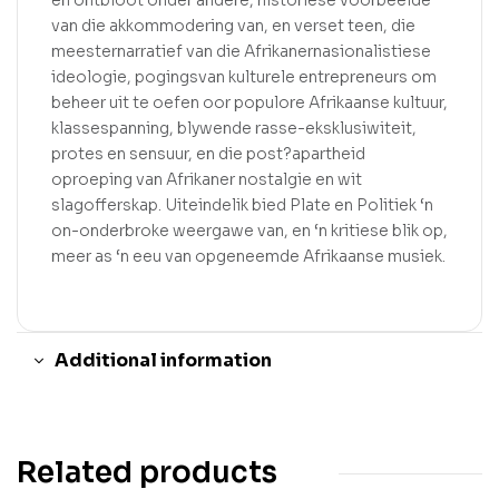
en ontbloot onder andere, historiese voorbeelde
van die akkommodering van, en verset teen, die
meesternarratief van die Afrikanernasionalistiese
ideologie, pogingsvan kulturele entrepreneurs om
beheer uit te oefen oor populore Afrikaanse kultuur,
klassespanning, blywende rasse-eksklusiwiteit,
protes en sensuur, en die post?apartheid
oproeping van Afrikaner nostalgie en wit
slagofferskap. Uiteindelik bied Plate en Politiek ‘n
on-onderbroke weergawe van, en ‘n kritiese blik op,
meer as ‘n eeu van opgeneemde Afrikaanse musiek.
Additional information
Related products