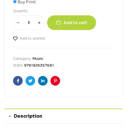
Buy Print
Quantity
Add to cart
Add to wishlist
Category:
Music
ISBN:
9781928357681
Facebook
Twitter
Linkedin
Pinterest
Description