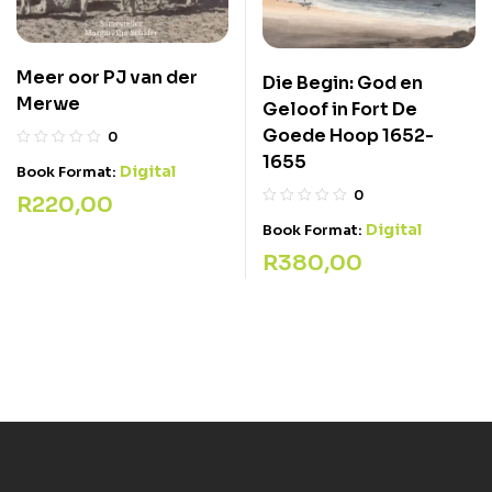
Meer oor PJ van der
Die Begin: God en
Merwe
Geloof in Fort De
Goede Hoop 1652-
0
1655
Digital
Book Format:
0
R
220,00
Digital
Book Format:
R
380,00