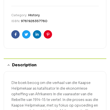
Category:
History
ISBN:
9781928357780
Facebook
Twitter
Linkedin
Pinterest
Description
Die boek beoog om die verhaal van die Kaapse
Helpmekaar as katalisator in die ekonomiese
opheffing van Afrikaners in die vaarwater van die
Rebellie van 1914-15 te vertel. In die proses was die
Kaapse Helpmekaar, met sy fokus op opvoeding en