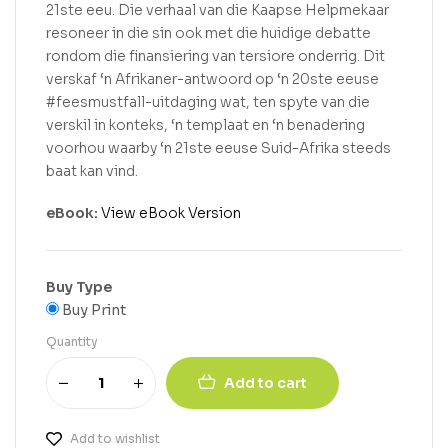
21ste eeu. Die verhaal van die Kaapse Helpmekaar
resoneer in die sin ook met die huidige debatte
rondom die finansiering van tersiore onderrig. Dit
verskaf ‘n Afrikaner-antwoord op ‘n 20ste eeuse
#feesmustfall-uitdaging wat, ten spyte van die
verskil in konteks, ‘n templaat en ‘n benadering
voorhou waarby ‘n 21ste eeuse Suid-Afrika steeds
baat kan vind.
eBook:
View eBook Version
Buy Type
Buy Print
Quantity
Add to cart
Add to wishlist