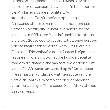
onderwys, ‘n bemiddelaar in Afrikaner-opheffing,
selfrespek en aansien. Dit was dus ‘n fasiliteerder
van Afrikaner sosiale mobiliteit. As ‘n
kredietverskaffer vir tersiore opleiding van
Afrikaanse studente vir meer as ‘n honderd jaar,
verteenwoordig dia verhaal in ‘n sekere sin die
verhaal van Afrikaners ? van hul armblanke-status in
die vroeg 20ste eeu tot vooruitstrewende burgers
van die kapitalistiese verbruikerskultuur van die
21ste eeu. Die verhaal van die Kaapse Helpmekaar
resoneer in die sin ook met die huidige debatte
rondom die finansiering van tersiore onderrig. Dit
verskaf ‘n Afrikaner-antwoord op ‘n 20ste eeuse
#feesmustfall-uitdaging wat, ten spyte van die
verskil in konteks, ‘n templaat en ‘n benadering
voorhou waarby ‘n 21ste eeuse Suid-Afrika steeds
baat kan vind.