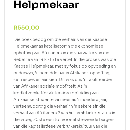
Helpmekaar
R
550,00
Die boek beoog om die verhaal van die Kaapse
Helpmekaar as katalisator in die ekonomiese
opheffing van Afrikaners in die vaarwater van die
Rebellie van 1914-15 te vertel. In die proses was die
Kaapse Helpmekaar, met sy fokus op opvoeding en
onderwys, ‘n bemiddelaar in Afrikaner-opheffing,
selfrespek en aansien. Dit was dus ‘n fasiliteerder
van Afrikaner sosiale mobiliteit. As ‘n
kredietverskaffer vir tersiore opleiding van
Afrikaanse studente vir meer as ‘n honderd jaar,
verteenwoordig dia verhaal in ‘n sekere sin die
verhaal van Afrikaners ? van hul armblanke-status in
die vroeg 20ste eeu tot vooruitstrewende burgers
van die kapitalistiese verbruikerskultuur van die