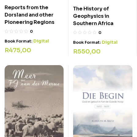
Reports from the
The History of
Dorsland and other
Geophysics in
Pioneering Regions
Southern Africa
0
0
Digital
Book Format:
Digital
Book Format:
R
475,00
R
550,00